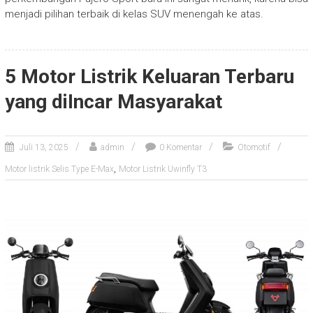
menjadi pilihan terbaik di kelas SUV menengah ke atas.
5 Motor Listrik Keluaran Terbaru
yang diIncar Masyarakat
Juli 13, 2025
admin
0 Komentar
Otomotif
,
Motor listrik Selis Type E-Max
Motor Listrik Uwinfly T3