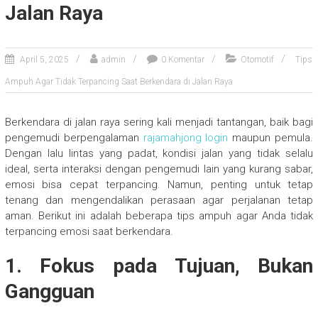
Jalan Raya
April 5, 2025
admin
0 Komentar
Otomotif
Tips
Ampuh Agar Tidak Terpancing Saat Berkendara di Jalan Raya
Berkendara di jalan raya sering kali menjadi tantangan, baik bagi
pengemudi berpengalaman
rajamahjong login
maupun pemula.
Dengan lalu lintas yang padat, kondisi jalan yang tidak selalu
ideal, serta interaksi dengan pengemudi lain yang kurang sabar,
emosi bisa cepat terpancing. Namun, penting untuk tetap
tenang dan mengendalikan perasaan agar perjalanan tetap
aman. Berikut ini adalah beberapa tips ampuh agar Anda tidak
terpancing emosi saat berkendara.
1. Fokus pada Tujuan, Bukan
Gangguan