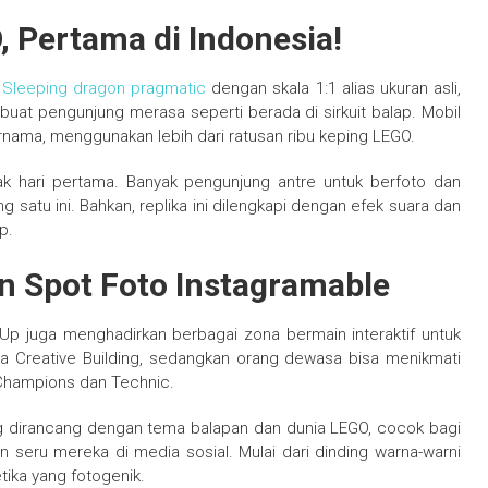
, Pertama di Indonesia!
n
Sleeping dragon pragmatic
dengan skala 1:1 alias ukuran asli,
uat pengunjung merasa seperti berada di sirkuit balap. Mobil
rnama, menggunakan lebih dari ratusan ribu keping LEGO.
jak hari pertama. Banyak pengunjung antre untuk berfoto dan
tu ini. Bahkan, replika ini dilengkapi dengan efek suara dan
p.
an Spot Foto Instagramable
-Up juga menghadirkan berbagai zona bermain interaktif untuk
a Creative Building, sedangkan orang dewasa bisa menikmati
 Champions dan Technic.
ang dirancang dengan tema balapan dan dunia LEGO, cocok bagi
seru mereka di media sosial. Mulai dari dinding warna-warni
ika yang fotogenik.