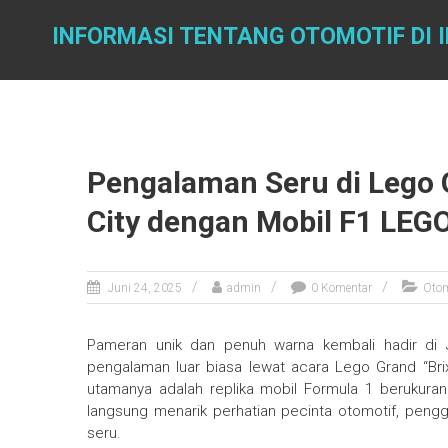
Skip
to
INFORMASI TENTANG OTOMOTIF DI 
content
Pengalaman Seru di Lego 
City dengan Mobil F1 LEGO
Juni 24, 2025
admin
0 Komentar
Otom
Pameran unik dan penuh warna kembali hadir di J
pengalaman luar biasa lewat acara Lego Grand “Brix
utamanya adalah replika mobil Formula 1 berukuran
langsung menarik perhatian pecinta otomotif, peng
seru.