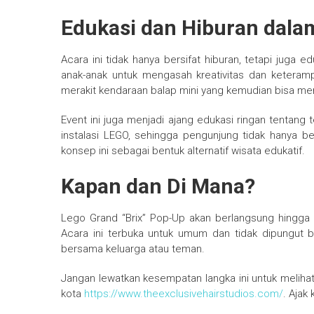
Edukasi dan Hiburan dala
Acara ini tidak hanya bersifat hiburan, tetapi juga ed
anak-anak untuk mengasah kreativitas dan keteramp
merakit kendaraan balap mini yang kemudian bisa me
Event ini juga menjadi ajang edukasi ringan tentang 
instalasi LEGO, sehingga pengunjung tidak hanya be
konsep ini sebagai bentuk alternatif wisata edukatif.
Kapan dan Di Mana?
Lego Grand “Brix” Pop-Up akan berlangsung hingga akh
Acara ini terbuka untuk umum dan tidak dipungut b
bersama keluarga atau teman.
Jangan lewatkan kesempatan langka ini untuk melih
kota
https://www.theexclusivehairstudios.com/
. Ajak