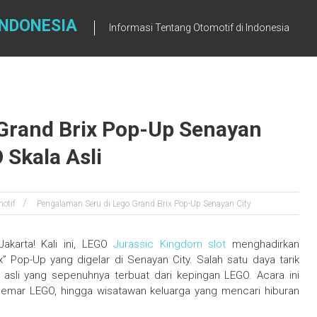
INDONESIA
Informasi Tentang Otomotif di Indonesia
Grand Brix Pop-Up Senayan
 Skala Asli
otif
Pengalaman Seru di Lego Grand Brix Pop-Up Senayan City
akarta! Kali ini, LEGO
Jurassic Kingdom slot
menghadirkan
” Pop-Up yang digelar di Senayan City. Salah satu daya tarik
 asli yang sepenuhnya terbuat dari kepingan LEGO. Acara ini
gemar LEGO, hingga wisatawan keluarga yang mencari hiburan