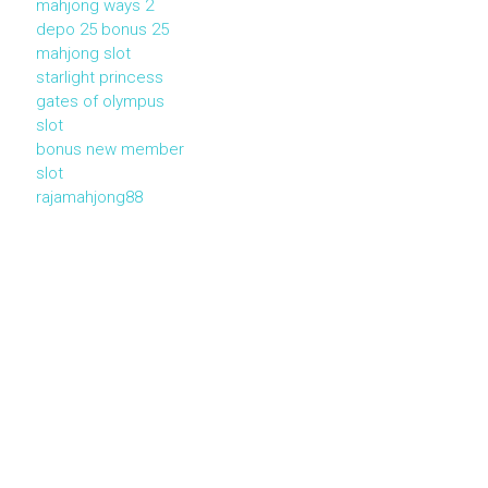
mahjong ways 2
depo 25 bonus 25
mahjong slot
starlight princess
gates of olympus
slot
bonus new member
slot
rajamahjong88