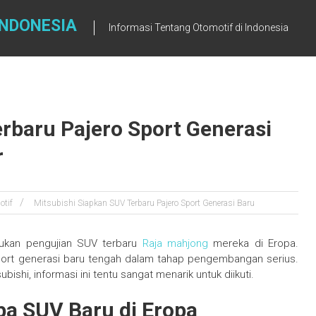
INDONESIA
Informasi Tentang Otomotif di Indonesia
rbaru Pajero Sport Generasi
r
otif
Mitsubishi Siapkan SUV Terbaru Pajero Sport Generasi Baru
kukan pengujian SUV terbaru
Raja mahjong
mereka di Eropa.
port generasi baru tengah dalam tahap pengembangan serius.
shi, informasi ini tentu sangat menarik untuk diikuti.
ba SUV Baru di Eropa