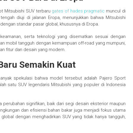
ot Mitsubishi SUV terbaru
gates of hades pragmatic
muncul di
t tengah diuji di jalanan Eropa, menunjukkan bahwa Mitsubishi
engan standar pasar global, khususnya di Eropa.
, keamanan, serta teknologi yang disematkan sesuai dengan
dirkan mobil tangguh dengan kemampuan off-road yang mumpuni,
an fitur dan desain yang modern.
 Baru Semakin Kuat
banyak spekulasi bahwa model tersebut adalah Pajero Sport
lah satu SUV legendaris Mitsubishi yang populer di Indonesia
perubahan signifikan, baik dari segi desain eksterior maupun
h lingkungan dan efisiensi bahan bakar juga menjadi fokus utama
 global dengan menghadirkan SUV yang tidak hanya tangguh,