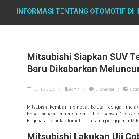
Skip
to
INFORMASI TENTANG OTOMOTIF DI 
content
Mitsubishi Siapkan SUV Te
Baru Dikabarkan Meluncu
Juli 16, 2025
admin
0 Komentar
Otom
Mitsubishi kembali membuat kejutan dengan mela
Kabar ini sekaligus memperkuat isu bahwa Pajero S
Bagi para pecinta otomotif, terutama penggemar Mitsubi
Mitsubishi Lakukan Uji Co