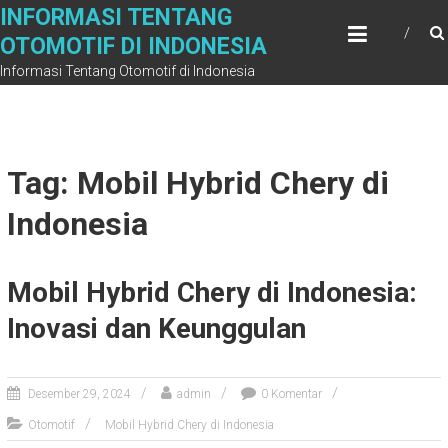
Skip
INFORMASI TENTANG
to
OTOMOTIF DI INDONESIA
content
Informasi Tentang Otomotif di Indonesia
Tag: Mobil Hybrid Chery di
Indonesia
Mobil Hybrid Chery di Indonesia:
Inovasi dan Keunggulan
Desember 29, 2024
admin
0 Komentar
Otomotif
Mobil Hybrid Chery di Indonesia