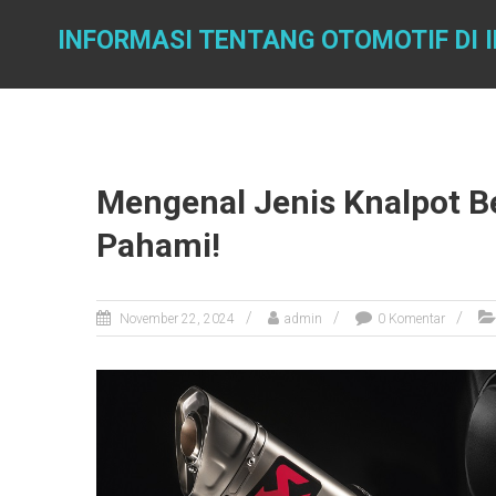
Skip
to
INFORMASI TENTANG OTOMOTIF DI 
content
Mengenal Jenis Knalpot B
Pahami!
November 22, 2024
admin
0 Komentar