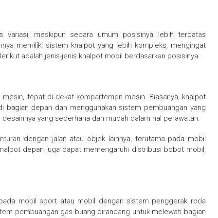
pa variasi, meskipun secara umum posisinya lebih terbatas
ya memiliki sistem knalpot yang lebih kompleks, mengingat
rikut adalah jenis-jenis knalpot mobil berdasarkan posisinya:
 mesin, tepat di dekat kompartemen mesin. Biasanya, knalpot
in di bagian depan dan menggunakan sistem pembuangan yang
ah desainnya yang sederhana dan mudah dalam hal perawatan.
nturan dengan jalan atau objek lainnya, terutama pada mobil
knalpot depan juga dapat memengaruhi distribusi bobot mobil,
 pada mobil sport atau mobil dengan sistem penggerak roda
, sistem pembuangan gas buang dirancang untuk melewati bagian