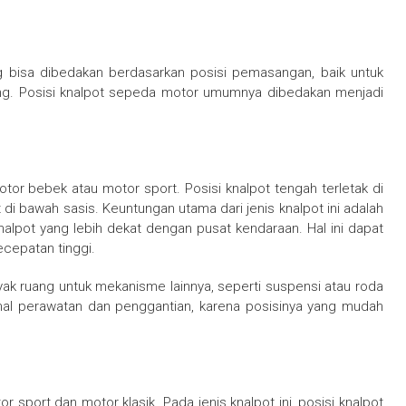
g bisa dibedakan berdasarkan posisi pemasangan, baik untuk
ring. Posisi knalpot sepeda motor umumnya dibedakan menjadi
or bebek atau motor sport. Posisi knalpot tengah terletak di
i bawah sasis. Keuntungan utama dari jenis knalpot ini adalah
knalpot yang lebih dekat dengan pusat kendaraan. Hal ini dapat
cepatan tinggi.
yak ruang untuk mekanisme lainnya, seperti suspensi atau roda
 hal perawatan dan penggantian, karena posisinya yang mudah
 sport dan motor klasik. Pada jenis knalpot ini, posisi knalpot