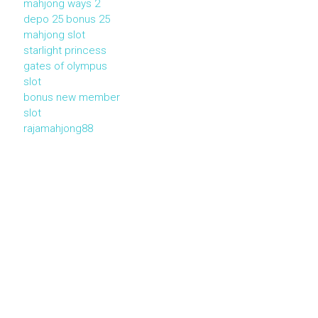
mahjong ways 2
depo 25 bonus 25
mahjong slot
starlight princess
gates of olympus
slot
bonus new member
slot
rajamahjong88