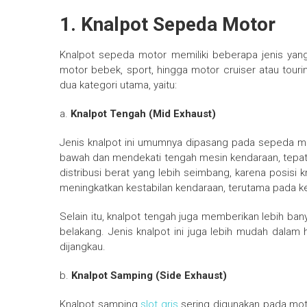
1. Knalpot Sepeda Motor
Knalpot sepeda motor memiliki beberapa jenis yan
motor bebek, sport, hingga motor cruiser atau tou
dua kategori utama, yaitu:
a.
Knalpot Tengah (Mid Exhaust)
Jenis knalpot ini umumnya dipasang pada sepeda mot
bawah dan mendekati tengah mesin kendaraan, tepat d
distribusi berat yang lebih seimbang, karena posisi 
meningkatkan kestabilan kendaraan, terutama pada ke
Selain itu, knalpot tengah juga memberikan lebih ban
belakang. Jenis knalpot ini juga lebih mudah dalam
dijangkau.
b.
Knalpot Samping (Side Exhaust)
Knalpot samping
slot qris
sering digunakan pada motor