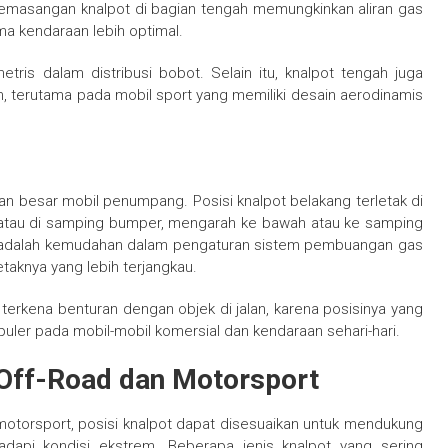
emasangan knalpot di bagian tengah memungkinkan aliran gas
a kendaraan lebih optimal.
imetris dalam distribusi bobot. Selain itu, knalpot tengah juga
, terutama pada mobil sport yang memiliki desain aerodinamis
an besar mobil penumpang. Posisi knalpot belakang terletak di
 atau di samping bumper, mengarah ke bawah atau ke samping
g adalah kemudahan dalam pengaturan sistem pembuangan gas
taknya yang lebih terjangkau.
ko terkena benturan dengan objek di jalan, karena posisinya yang
opuler pada mobil-mobil komersial dan kendaraan sehari-hari.
 Off-Road dan Motorsport
motorsport, posisi knalpot dapat disesuaikan untuk mendukung
api kondisi ekstrem. Beberapa jenis knalpot yang sering