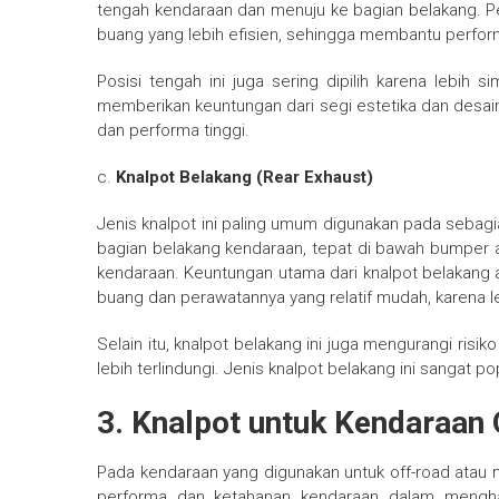
tengah kendaraan dan menuju ke bagian belakang. P
buang yang lebih efisien, sehingga membantu perform
Posisi tengah ini juga sering dipilih karena lebih s
memberikan keuntungan dari segi estetika dan desain
dan performa tinggi.
c.
Knalpot Belakang (Rear Exhaust)
Jenis knalpot ini paling umum digunakan pada sebagi
bagian belakang kendaraan, tepat di bawah bumper
kendaraan. Keuntungan utama dari knalpot belakan
buang dan perawatannya yang relatif mudah, karena le
Selain itu, knalpot belakang ini juga mengurangi risi
lebih terlindungi. Jenis knalpot belakang ini sangat p
3. Knalpot untuk Kendaraan
Pada kendaraan yang digunakan untuk off-road atau 
performa dan ketahanan kendaraan dalam menghad