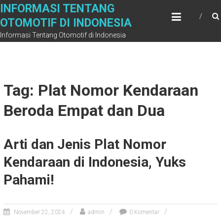
Skip
INFORMASI TENTANG
to
OTOMOTIF DI INDONESIA
content
Informasi Tentang Otomotif di Indonesia
Tag: Plat Nomor Kendaraan
Beroda Empat dan Dua
Arti dan Jenis Plat Nomor
Kendaraan di Indonesia, Yuks
Pahami!
November 22, 2024
admin
0 Komentar