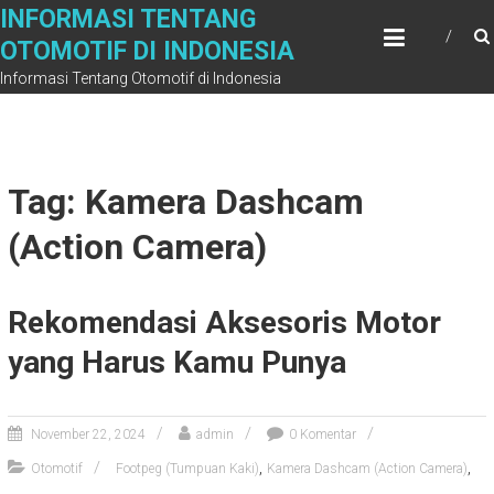
Skip
INFORMASI TENTANG
to
OTOMOTIF DI INDONESIA
content
Informasi Tentang Otomotif di Indonesia
Tag: Kamera Dashcam
(Action Camera)
Rekomendasi Aksesoris Motor
yang Harus Kamu Punya
November 22, 2024
admin
0 Komentar
,
,
Otomotif
Footpeg (Tumpuan Kaki)
Kamera Dashcam (Action Camera)