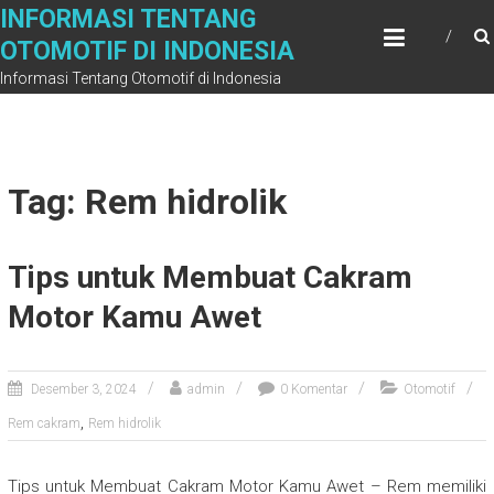
Skip
INFORMASI TENTANG
to
OTOMOTIF DI INDONESIA
content
Informasi Tentang Otomotif di Indonesia
Tag: Rem hidrolik
Tips untuk Membuat Cakram
Motor Kamu Awet
Desember 3, 2024
admin
0 Komentar
Otomotif
,
Rem cakram
Rem hidrolik
Tips untuk Membuat Cakram Motor Kamu Awet – Rem memiliki