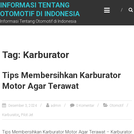
Skip
INFORMASI TENTANG
to
OTOMOTIF DI INDONESIA
content
Informasi Tentang Otomotif di Indonesia
Tag: Karburator
Tips Membersihkan Karburator
Motor Agar Terawat
Desember 3, 2024
admin
0 Komentar
Otomotif
,
Karburator
Pilot Jet
Tips Membersihkan Karburator Motor Agar Terawat – Karburator