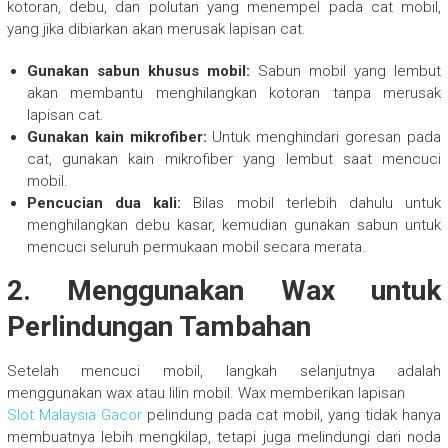
kotoran, debu, dan polutan yang menempel pada cat mobil,
yang jika dibiarkan akan merusak lapisan cat.
Gunakan sabun khusus mobil:
Sabun mobil yang lembut
akan membantu menghilangkan kotoran tanpa merusak
lapisan cat.
Gunakan kain mikrofiber:
Untuk menghindari goresan pada
cat, gunakan kain mikrofiber yang lembut saat mencuci
mobil.
Pencucian dua kali:
Bilas mobil terlebih dahulu untuk
menghilangkan debu kasar, kemudian gunakan sabun untuk
mencuci seluruh permukaan mobil secara merata.
2.
Menggunakan Wax untuk
Perlindungan Tambahan
Setelah mencuci mobil, langkah selanjutnya adalah
menggunakan wax atau lilin mobil. Wax memberikan lapisan
Slot Malaysia Gacor
pelindung pada cat mobil, yang tidak hanya
membuatnya lebih mengkilap, tetapi juga melindungi dari noda