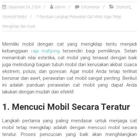
,
Desember 24, 2024
admin
0 Komentar
Otomotif
Otomotif Mobil
7 Panduan Lengkap Perawatan Cat Mobil Agar Tetap
Mengkilap dan Awet
Memiliki mobil dengan cat yang mengkilap tentu menjadi
kebanggaan
raja mahjong
tersendiri bagi pemiliknya. Selain
menambah nilai estetika, cat mobil yang terawat dengan baik
juga melindungi bagian tubuh mobil dari kerusakan akibat cuaca
ekstrem, polusi, dan goresan. Agar mobil Anda tetap terlihat
bersinar dan awet, perawatan cat mobil sangat penting. Berikut
ini adalah panduan perawatan cat mobil yang dapat Anda
lakukan dengan mudah dan efektif.
1.
Mencuci Mobil Secara Teratur
Langkah pertama yang paling mendasar untuk menjaga cat
mobil tetap mengkilap adalah dengan mencuci mobil secara
teratur. Proses pencucian yang baik akan menghilangkan