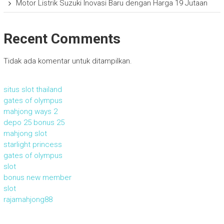
Motor Listrik Suzuki Inovasi Baru dengan Harga 19 Jutaan
Recent Comments
Tidak ada komentar untuk ditampilkan.
situs slot thailand
gates of olympus
mahjong ways 2
depo 25 bonus 25
mahjong slot
starlight princess
gates of olympus
slot
bonus new member
slot
rajamahjong88