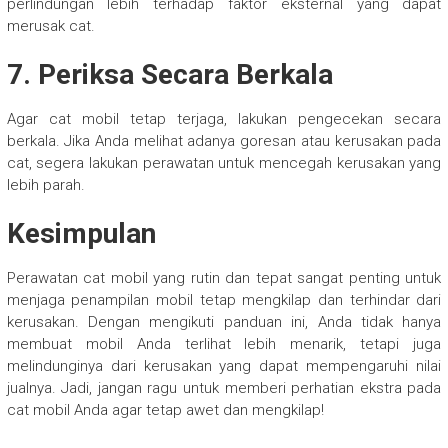
perlindungan lebih terhadap faktor eksternal yang dapat
merusak cat.
7.
Periksa Secara Berkala
Agar cat mobil tetap terjaga, lakukan pengecekan secara
berkala. Jika Anda melihat adanya goresan atau kerusakan pada
cat, segera lakukan perawatan untuk mencegah kerusakan yang
lebih parah.
Kesimpulan
Perawatan cat mobil yang rutin dan tepat sangat penting untuk
menjaga penampilan mobil tetap mengkilap dan terhindar dari
kerusakan. Dengan mengikuti panduan ini, Anda tidak hanya
membuat mobil Anda terlihat lebih menarik, tetapi juga
melindunginya dari kerusakan yang dapat mempengaruhi nilai
jualnya. Jadi, jangan ragu untuk memberi perhatian ekstra pada
cat mobil Anda agar tetap awet dan mengkilap!