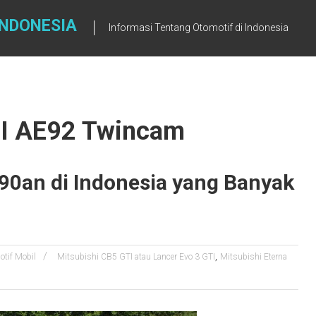
INDONESIA
Informasi Tentang Otomotif di Indonesia
GTI AE92 Twincam
90an di Indonesia yang Banyak
,
tif Mobil
Mitsubishi CB5 GTI atau Lancer Evo 3 GTI
Mitsubishi Eterna