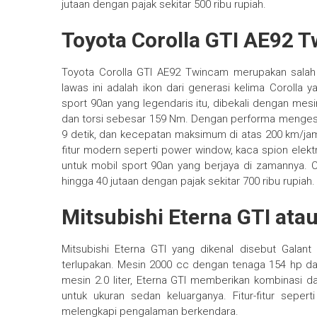
jutaan dengan pajak sekitar 500 ribu rupiah.
Toyota Corolla GTI AE92 
Toyota Corolla GTI AE92 Twincam merupakan salah s
lawas ini adalah ikon dari generasi kelima Corolla y
sport 90an yang legendaris itu, dibekali dengan me
dan torsi sebesar 159 Nm. Dengan performa mengesan
9 detik, dan kecepatan maksimum di atas 200 km/jam
fitur modern seperti power window, kaca spion elektr
untuk mobil sport 90an yang berjaya di zamannya. C
hingga 40 jutaan dengan pajak sekitar 700 ribu rupiah.
Mitsubishi Eterna GTI atau
Mitsubishi Eterna GTI yang dikenal disebut Galant
terlupakan. Mesin 2000 cc dengan tenaga 154 hp 
mesin 2.0 liter, Eterna GTI memberikan kombinasi 
untuk ukuran sedan keluarganya. Fitur-fitur seper
melengkapi pengalaman berkendara.