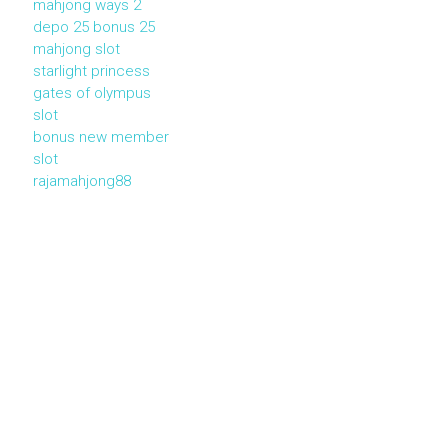
mahjong ways 2
depo 25 bonus 25
mahjong slot
starlight princess
gates of olympus
slot
bonus new member
slot
rajamahjong88