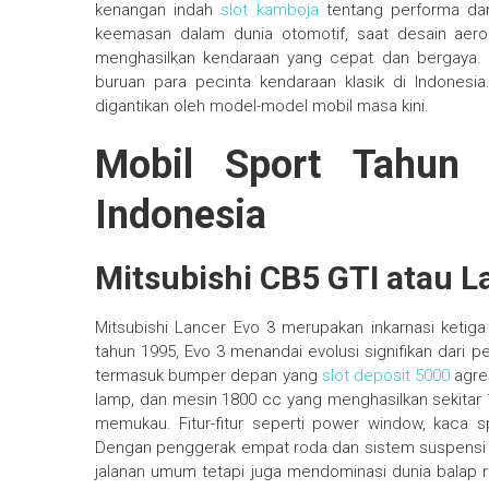
kenangan indah
slot kamboja
tentang performa dan 
keemasan dalam dunia otomotif, saat desain aero
menghasilkan kendaraan yang cepat dan bergaya. M
buruan para pecinta kendaraan klasik di Indonesia
digantikan oleh model-model mobil masa kini.
Mobil Sport Tahun
Indonesia
Mitsubishi CB5 GTI atau L
Mitsubishi Lancer Evo 3 merupakan inkarnasi ketiga 
tahun 1995, Evo 3 menandai evolusi signifikan dari 
termasuk bumper depan yang
slot deposit 5000
agres
lamp, dan mesin 1800 cc yang menghasilkan sekitar 
memukau. Fitur-fitur seperti power window, kaca 
Dengan penggerak empat roda dan sistem suspensi ya
jalanan umum tetapi juga mendominasi dunia balap rel