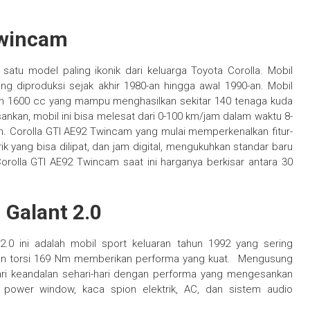
Twincam
atu model paling ikonik dari keluarga Toyota Corolla. Mobil
ang diproduksi sejak akhir 1980-an hingga awal 1990-an. Mobil
sin 1600 cc yang mampu menghasilkan sekitar 140 tenaga kuda
kan, mobil ini bisa melesat dari 0-100 km/jam dalam waktu 8-
. Corolla GTI AE92 Twincam yang mulai memperkenalkan fitur-
ik yang bisa dilipat, dan jam digital, mengukuhkan standar baru
orolla GTI AE92 Twincam saat ini harganya berkisar antara 30
 Galant 2.0
 2.0 ini adalah mobil sport keluaran tahun 1992 yang sering
dan torsi 169 Nm memberikan performa yang kuat. Mengusung
dari keandalan sehari-hari dengan performa yang mengesankan
ti power window, kaca spion elektrik, AC, dan sistem audio