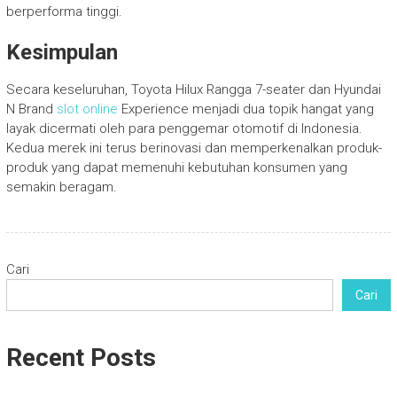
berperforma tinggi.
Kesimpulan
Secara keseluruhan, Toyota Hilux Rangga 7-seater dan Hyundai
N Brand
slot online
Experience menjadi dua topik hangat yang
layak dicermati oleh para penggemar otomotif di Indonesia.
Kedua merek ini terus berinovasi dan memperkenalkan produk-
produk yang dapat memenuhi kebutuhan konsumen yang
semakin beragam.
Cari
Cari
Recent Posts