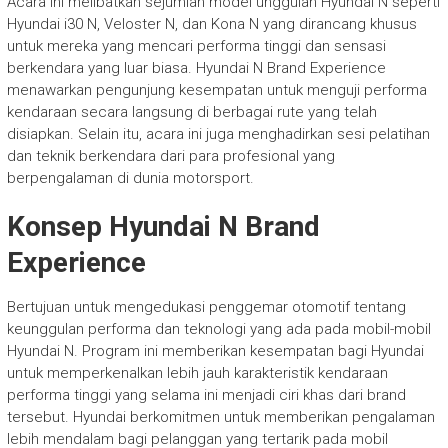
Acara ini melibatkan sejumlah model unggulan Hyundai N seperti
Hyundai i30 N, Veloster N, dan Kona N yang dirancang khusus
untuk mereka yang mencari performa tinggi dan sensasi
berkendara yang luar biasa. Hyundai N Brand Experience
menawarkan pengunjung kesempatan untuk menguji performa
kendaraan secara langsung di berbagai rute yang telah
disiapkan. Selain itu, acara ini juga menghadirkan sesi pelatihan
dan teknik berkendara dari para profesional yang
berpengalaman di dunia motorsport.
Konsep Hyundai N Brand
Experience
Bertujuan untuk mengedukasi penggemar otomotif tentang
keunggulan performa dan teknologi yang ada pada mobil-mobil
Hyundai N. Program ini memberikan kesempatan bagi Hyundai
untuk memperkenalkan lebih jauh karakteristik kendaraan
performa tinggi yang selama ini menjadi ciri khas dari brand
tersebut. Hyundai berkomitmen untuk memberikan pengalaman
lebih mendalam bagi pelanggan yang tertarik pada mobil