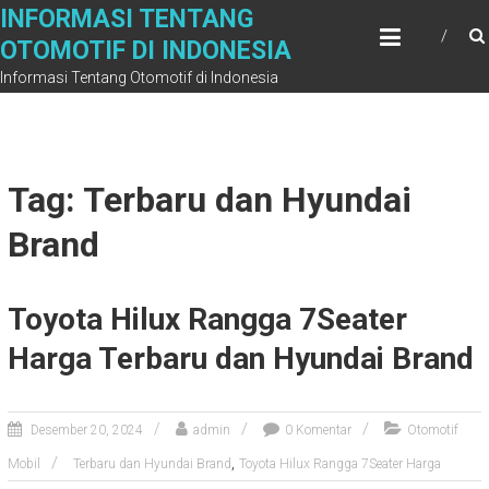
Skip
INFORMASI TENTANG
to
OTOMOTIF DI INDONESIA
content
Informasi Tentang Otomotif di Indonesia
Tag: Terbaru dan Hyundai
Brand
Toyota Hilux Rangga 7Seater
Harga Terbaru dan Hyundai Brand
Desember 20, 2024
admin
0 Komentar
Otomotif
,
Mobil
Terbaru dan Hyundai Brand
Toyota Hilux Rangga 7Seater Harga