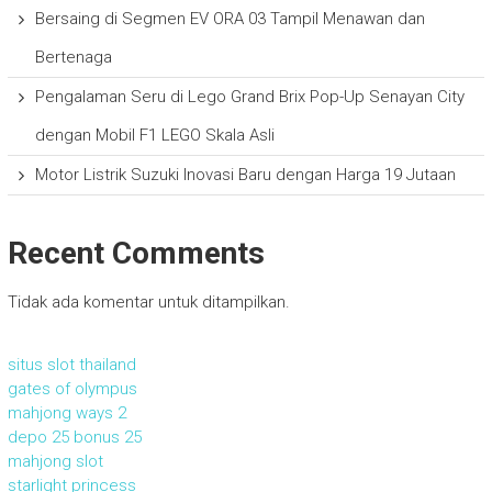
Bersaing di Segmen EV ORA 03 Tampil Menawan dan
Bertenaga
Pengalaman Seru di Lego Grand Brix Pop-Up Senayan City
dengan Mobil F1 LEGO Skala Asli
Motor Listrik Suzuki Inovasi Baru dengan Harga 19 Jutaan
Recent Comments
Tidak ada komentar untuk ditampilkan.
situs slot thailand
gates of olympus
mahjong ways 2
depo 25 bonus 25
mahjong slot
starlight princess